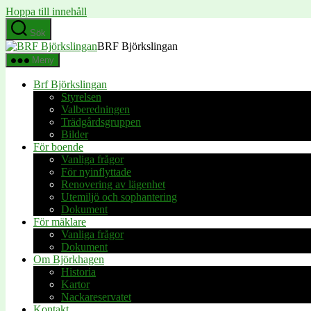
Hoppa till innehåll
Sök
BRF Björkslingan
Meny
Brf Björkslingan
Styrelsen
Valberedningen
Trädgårdsgruppen
Bilder
För boende
Vanliga frågor
För nyinflyttade
Renovering av lägenhet
Utemiljö och sophantering
Dokument
För mäklare
Vanliga frågor
Dokument
Om Björkhagen
Historia
Kartor
Nackareservatet
Kontakt