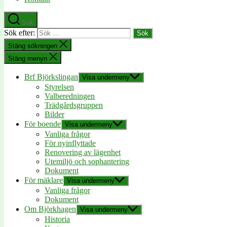
Sök
Sök efter:
Stäng sökningen
Stäng menyn
Brf Björkslingan
Visa undermeny
Styrelsen
Valberedningen
Trädgårdsgruppen
Bilder
För boende
Visa undermeny
Vanliga frågor
För nyinflyttade
Renovering av lägenhet
Utemiljö och sophantering
Dokument
För mäklare
Visa undermeny
Vanliga frågor
Dokument
Om Björkhagen
Visa undermeny
Historia