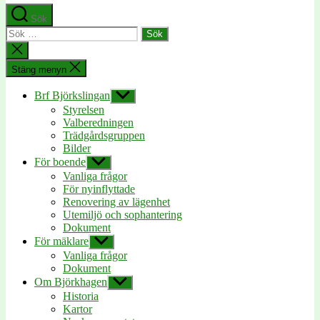
Sök
Sök
efter:
Stäng
sökningen
Stäng menyn
Brf Björkslingan
Visa
undermeny
Styrelsen
Valberedningen
Trädgårdsgruppen
Bilder
För boende
Visa
undermeny
Vanliga frågor
För nyinflyttade
Renovering av lägenhet
Utemiljö och sophantering
Dokument
För mäklare
Visa
undermeny
Vanliga frågor
Dokument
Om Björkhagen
Visa
undermeny
Historia
Kartor