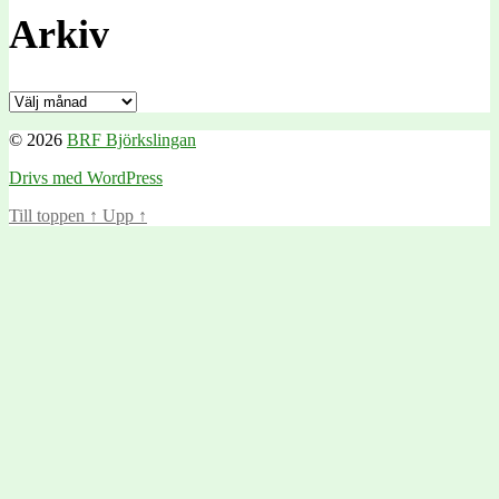
Arkiv
Arkiv
© 2026
BRF Björkslingan
Drivs med WordPress
Till toppen
↑
Upp
↑