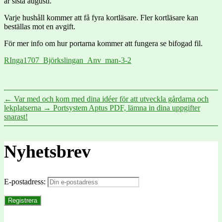
är sista augusti.
Varje hushåll kommer att få fyra kortläsare. Fler kortläsare kan
beställas mot en avgift.
För mer info om hur portarna kommer att fungera se bifogad fil.
RInga1707_Björkslingan_Anv_man-3-2
←
Var med och kom med dina idéer för att utveckla gårdarna och
lekplatserna
→
Portsystem Aptus PDF, lämna in dina uppgifter
snarast!
Nyhetsbrev
E-postadress: