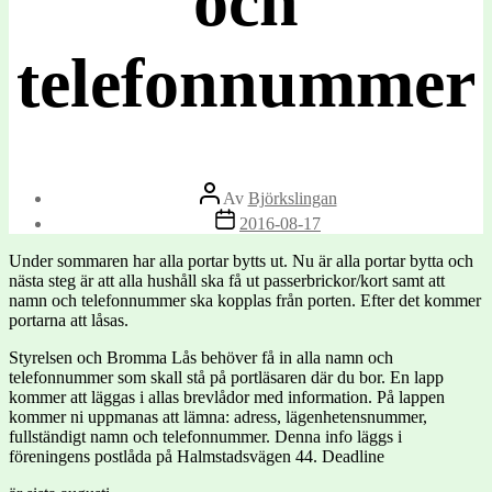
och
telefonnummer
Inläggsförfattare
Av
Björkslingan
Inläggsdatum
2016-08-17
Under sommaren har alla portar bytts ut. Nu är alla portar bytta och
nästa steg är att alla hushåll ska få ut passerbrickor/kort samt att
namn och telefonnummer ska kopplas från porten. Efter det kommer
portarna att låsas.
Styrelsen och Bromma Lås behöver få in alla namn och
telefonnummer som skall stå på portläsaren där du bor. En lapp
kommer att läggas i allas brevlådor med information. På lappen
kommer ni uppmanas att lämna: adress, lägenhetensnummer,
fullständigt namn och telefonnummer. Denna info läggs i
föreningens postlåda på Halmstadsvägen 44. Deadline