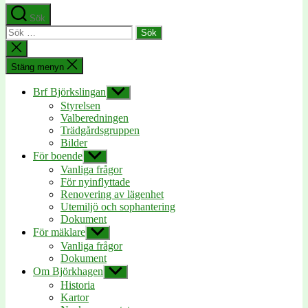
Sök
Sök
efter:
Stäng
sökningen
Stäng menyn
Brf Björkslingan
Visa
undermeny
Styrelsen
Valberedningen
Trädgårdsgruppen
Bilder
För boende
Visa
undermeny
Vanliga frågor
För nyinflyttade
Renovering av lägenhet
Utemiljö och sophantering
Dokument
För mäklare
Visa
undermeny
Vanliga frågor
Dokument
Om Björkhagen
Visa
undermeny
Historia
Kartor