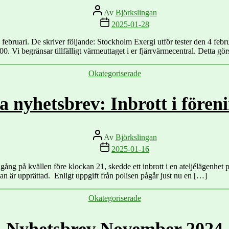
Inläggsförfattare
Av
Björkslingan
Inläggsdatum
2025-01-28
 4 februari. De skriver följande: Stockholm Exergi utför tester den 4 
. Vi begränsar tillfälligt värmeuttaget i er fjärrvärmecentral. Detta görs
Kategorier
Okategoriserade
a nyhetsbrev: Inbrott i fören
Inläggsförfattare
Av
Björkslingan
Inläggsdatum
2025-01-16
on gång på kvällen före klockan 21, skedde ett inbrott i en ateljélägenh
an är upprättad. Enligt uppgift från polisen pågår just nu en […]
Kategorier
Okategoriserade