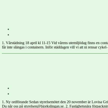
1. Vårstädning 18 april kl 11-15 Vid vårens utemiljödag finns en cont
får inte slängas i containern. Inför städdagen vill vi att ni rensar c
1. Ny ordförande Sedan styrelsemötet den 20 november är Lovisa Grimse
Du når oss på styrelsen@bjorkslingan.se. 2. Fastighetsnära förpackni