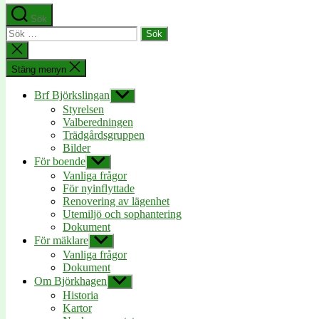
Sök
Sök
efter:
Stäng
sökningen
Stäng menyn
Brf Björkslingan
Visa
undermeny
Styrelsen
Valberedningen
Trädgårdsgruppen
Bilder
För boende
Visa
undermeny
Vanliga frågor
För nyinflyttade
Renovering av lägenhet
Utemiljö och sophantering
Dokument
För mäklare
Visa
undermeny
Vanliga frågor
Dokument
Om Björkhagen
Visa
undermeny
Historia
Kartor