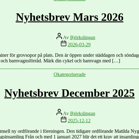
Nyhetsbrev Mars 2026
Inläggsförfattare
Av
Björkslingan
Inläggsdatum
2026-03-29
ainer för grovsopor på plats. Den är öppen under städdagen och söndagen 
ykel- och barnvagnsförråd. Märk din cykel och barnvagn med […]
Kategorier
Okategoriserade
Nyhetsbrev December 2025
Inläggsförfattare
Av
Björkslingan
Inläggsdatum
2025-12-12
ll ny ordförande i föreningen. Den tidigare ordförande Matilda Nygren ha
ngsinsamling Från och med 1 januari 2027 blir det ett krav att insamlin