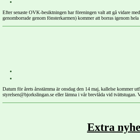
Efter senaste OVK-besiktningen har föreningen valt att gå vidare med at
genomborrade genom fönsterkarmen) kommer att borras igenom hela väg
Datum för årets årsstämma är onsdag den 14 maj, kallelse kommer utfä
styrelsen@bjorkslingan.se eller lämna i vår brevlåda vid tvättstugan. 
Extra nyhe