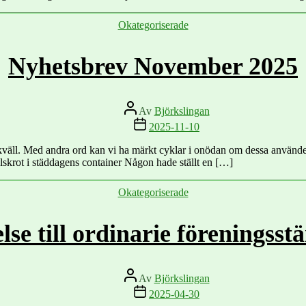
Kategorier
Okategoriserade
Nyhetsbrev November 2025
Inläggsförfattare
Av
Björkslingan
Inläggsdatum
2025-11-10
kväll. Med andra ord kan vi ha märkt cyklar i onödan om dessa använd
lskrot i städdagens container Någon hade ställt en […]
Kategorier
Okategoriserade
else till ordinarie föreningss
Inläggsförfattare
Av
Björkslingan
Inläggsdatum
2025-04-30