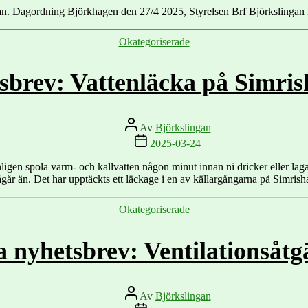
an. Dagordning Björkhagen den 27/4 2025, Styrelsen Brf Björkslingan Ka
Kategorier
Okategoriserade
sbrev: Vattenläcka på Simr
Inläggsförfattare
Av
Björkslingan
Inläggsdatum
2025-03-24
ligen spola varm- och kallvatten någon minut innan ni dricker eller la
går än. Det har upptäckts ett läckage i en av källargångarna på Simri
Kategorier
Okategoriserade
a nyhetsbrev: Ventilationsåtg
Inläggsförfattare
Av
Björkslingan
Inläggsdatum