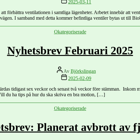
2025-03-11
t förbättra ventilationen i samtliga lägenheter. Arbetet innebär att vent
en. I samband med detta kommer befintliga ventiler bytas ut till Biob
Kategorier
Okategoriserade
Nyhetsbrev Februari 2025
Inläggsförfattare
Av
Björkslingan
Inläggsdatum
2025-02-09
rdas tidigast sex veckor och senast två veckor före stämman. Inkom me
Vill du ha tips på hur du ska skriva en bra motion, […]
Kategorier
Okategoriserade
tsbrev: Planerat avbrott av 