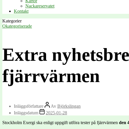
Kartor
Nackareservatet
Kontakt
Kategorier
Okategoriserade
Extra nyhetsbre
fjärrvärmen
Inläggsförfattare
Av
Björkslingan
Inläggsdatum
2025-01-28
Stockholm Exergi ska enligt uppgift utföra tester på fjärrvärmen
den 4