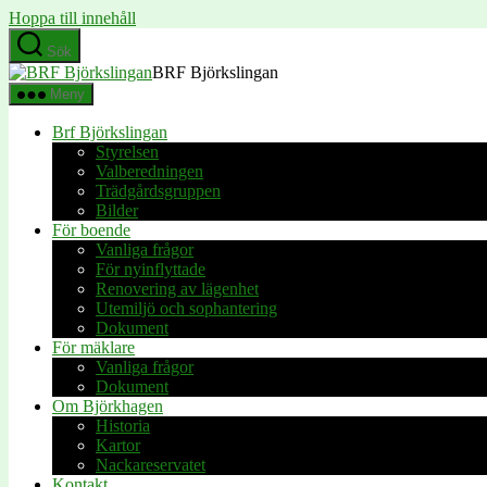
Hoppa till innehåll
Sök
BRF Björkslingan
Meny
Brf Björkslingan
Styrelsen
Valberedningen
Trädgårdsgruppen
Bilder
För boende
Vanliga frågor
För nyinflyttade
Renovering av lägenhet
Utemiljö och sophantering
Dokument
För mäklare
Vanliga frågor
Dokument
Om Björkhagen
Historia
Kartor
Nackareservatet
Kontakt