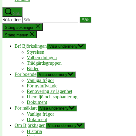
Sök
Sök efter:
Stäng sökningen
Stäng menyn
Brf Björkslingan
Visa undermeny
Styrelsen
Valberedningen
Trädgårdsgruppen
Bilder
För boende
Visa undermeny
Vanliga frågor
För nyinflyttade
Renovering av lägenhet
Utemiljö och sophantering
Dokument
För mäklare
Visa undermeny
Vanliga frågor
Dokument
Om Björkhagen
Visa undermeny
Historia