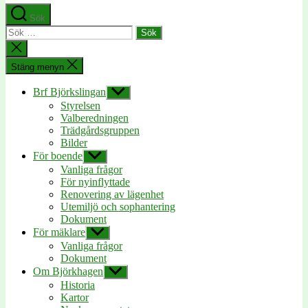
Sök
Sök
efter:
Stäng
sökningen
Stäng menyn
Brf Björkslingan
Visa
undermeny
Styrelsen
Valberedningen
Trädgårdsgruppen
Bilder
För boende
Visa
undermeny
Vanliga frågor
För nyinflyttade
Renovering av lägenhet
Utemiljö och sophantering
Dokument
För mäklare
Visa
undermeny
Vanliga frågor
Dokument
Om Björkhagen
Visa
undermeny
Historia
Kartor