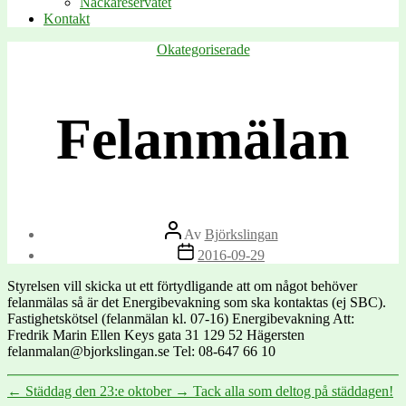
Nackareservatet
Kontakt
Kategorier
Okategoriserade
Felanmälan
Inläggsförfattare
Av
Björkslingan
Inläggsdatum
2016-09-29
Styrelsen vill skicka ut ett förtydligande att om något behöver
felanmälas så är det Energibevakning som ska kontaktas (ej SBC).
Fastighetskötsel (felanmälan kl. 07-16) Energibevakning Att:
Fredrik Marin Ellen Keys gata 31 129 52 Hägersten
felanmalan@bjorkslingan.se Tel: 08-647 66 10
←
Städdag den 23:e oktober
→
Tack alla som deltog på städdagen!