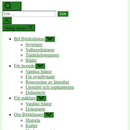
Sök
Sök
efter:
Stäng
sökningen
Stäng menyn
Brf Björkslingan
Visa
undermeny
Styrelsen
Valberedningen
Trädgårdsgruppen
Bilder
För boende
Visa
undermeny
Vanliga frågor
För nyinflyttade
Renovering av lägenhet
Utemiljö och sophantering
Dokument
För mäklare
Visa
undermeny
Vanliga frågor
Dokument
Om Björkhagen
Visa
undermeny
Historia
Kartor