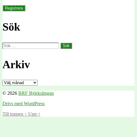
Sök
Sök
efter:
Arkiv
Arkiv
© 2026
BRF Björkslingan
Drivs med WordPress
Till toppen
↑
Upp
↑