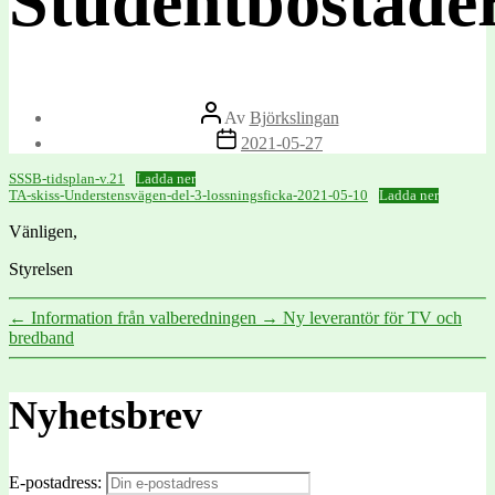
Studentbostäde
Inläggsförfattare
Av
Björkslingan
Inläggsdatum
2021-05-27
SSSB-tidsplan-v.21
Ladda ner
TA-skiss-Understensvägen-del-3-lossningsficka-2021-05-10
Ladda ner
Vänligen,
Styrelsen
←
Information från valberedningen
→
Ny leverantör för TV och
bredband
Nyhetsbrev
E-postadress: