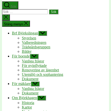
Sök
Sök
efter:
Stäng
sökningen
Stäng menyn
Brf Björkslingan
Visa
undermeny
Styrelsen
Valberedningen
Trädgårdsgruppen
Bilder
För boende
Visa
undermeny
Vanliga frågor
För nyinflyttade
Renovering av lägenhet
Utemiljö och sophantering
Dokument
För mäklare
Visa
undermeny
Vanliga frågor
Dokument
Om Björkhagen
Visa
undermeny
Historia
Kartor