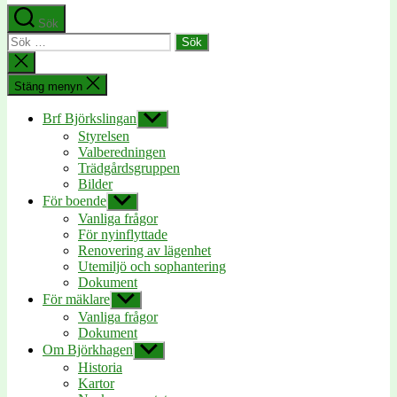
Sök
Sök
efter:
Stäng
sökningen
Stäng menyn
Brf Björkslingan
Visa
undermeny
Styrelsen
Valberedningen
Trädgårdsgruppen
Bilder
För boende
Visa
undermeny
Vanliga frågor
För nyinflyttade
Renovering av lägenhet
Utemiljö och sophantering
Dokument
För mäklare
Visa
undermeny
Vanliga frågor
Dokument
Om Björkhagen
Visa
undermeny
Historia
Kartor