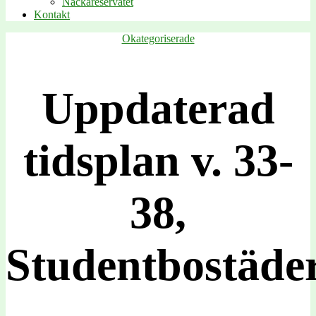
Nackareservatet
Kontakt
Kategorier
Okategoriserade
Uppdaterad
tidsplan v. 33-
38,
Studentbostäde