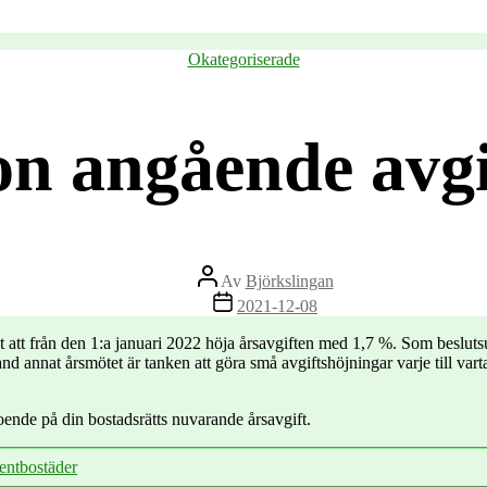
Kategorier
Okategoriserade
on angående avgi
Inläggsförfattare
Av
Björkslingan
Inläggsdatum
2021-12-08
 att från den 1:a januari 2022 höja årsavgiften med 1,7 %. Som beslutsu
 annat årsmötet är tanken att göra små avgiftshöjningar varje till varta
ende på din bostadsrätts nuvarande årsavgift.
entbostäder