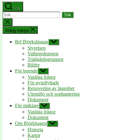
Sök
Sök
efter:
Stäng
sökningen
Stäng menyn
Brf Björkslingan
Visa
undermeny
Styrelsen
Valberedningen
Trädgårdsgruppen
Bilder
För boende
Visa
undermeny
Vanliga frågor
För nyinflyttade
Renovering av lägenhet
Utemiljö och sophantering
Dokument
För mäklare
Visa
undermeny
Vanliga frågor
Dokument
Om Björkhagen
Visa
undermeny
Historia
Kartor