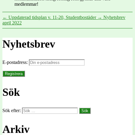
medlemmar!
←
Uppdaterad tidsplan v. 11-20, Studentbostäder
→
Nyhetsbrev
april 2022
Nyhetsbrev
E-postadress:
Sök
Sök efter:
Arkiv