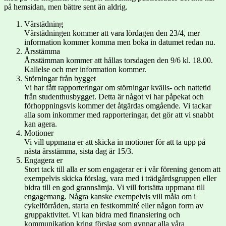
på hemsidan, men bättre sent än aldrig.
Vårstädning
Vårstädningen kommer att vara lördagen den 23/4, mer
information kommer komma men boka in datumet redan nu.
Årsstämma
Årsstämman kommer att hållas torsdagen den 9/6 kl. 18.00.
Kallelse och mer information kommer.
Störningar från bygget
Vi har fått rapporteringar om störningar kvälls- och nattetid
från studenthusbygget. Detta är något vi har påpekat och
förhoppningsvis kommer det åtgärdas omgående. Vi tackar
alla som inkommer med rapporteringar, det gör att vi snabbt
kan agera.
Motioner
Vi vill uppmana er att skicka in motioner för att ta upp på
nästa årsstämma, sista dag är 15/3.
Engagera er
Stort tack till alla er som engagerar er i vår förening genom att
exempelvis skicka förslag, vara med i trädgårdsgruppen eller
bidra till en god grannsämja. Vi vill fortsätta uppmana till
engagemang. Några kanske exempelvis vill måla om i
cykelförråden, starta en festkommité eller någon form av
gruppaktivitet. Vi kan bidra med finansiering och
kommunikation kring förslag som gynnar alla våra