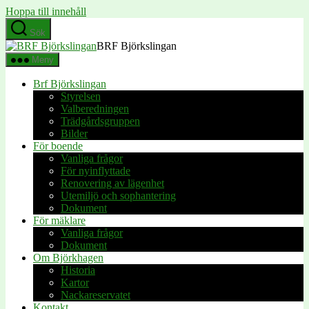
Hoppa till innehåll
Sök
BRF Björkslingan
Meny
Brf Björkslingan
Styrelsen
Valberedningen
Trädgårdsgruppen
Bilder
För boende
Vanliga frågor
För nyinflyttade
Renovering av lägenhet
Utemiljö och sophantering
Dokument
För mäklare
Vanliga frågor
Dokument
Om Björkhagen
Historia
Kartor
Nackareservatet
Kontakt