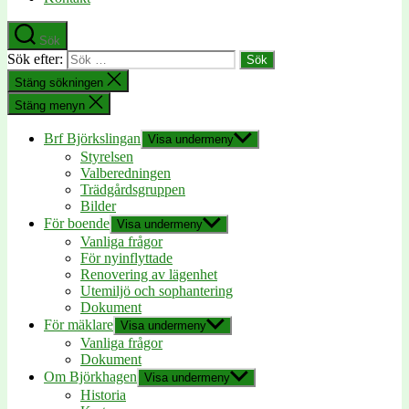
Sök
Sök efter:
Stäng sökningen
Stäng menyn
Brf Björkslingan
Visa undermeny
Styrelsen
Valberedningen
Trädgårdsgruppen
Bilder
För boende
Visa undermeny
Vanliga frågor
För nyinflyttade
Renovering av lägenhet
Utemiljö och sophantering
Dokument
För mäklare
Visa undermeny
Vanliga frågor
Dokument
Om Björkhagen
Visa undermeny
Historia